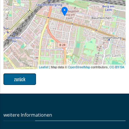
Leaflet
| Map data ©
OpenStreetMap
contributors,
CC-BY-SA
zurück
weitere Informationen