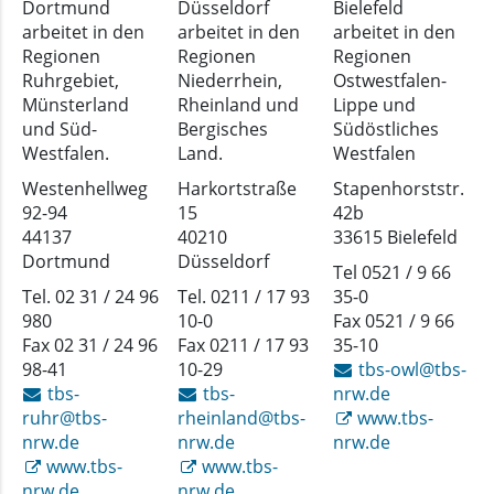
Dortmund
Düsseldorf
Bielefeld
arbeitet in den
arbeitet in den
arbeitet in den
Regionen
Regionen
Regionen
Ruhrgebiet,
Niederrhein,
Ostwestfalen-
Münsterland
Rheinland und
Lippe und
und Süd-
Bergisches
Südöstliches
Westfalen.
Land.
Westfalen
Westenhellweg
Harkortstraße
Stapenhorststr.
92-94
15
42b
44137
40210
33615 Bielefeld
Dortmund
Düsseldorf
Tel 0521 / 9 66
Tel. 02 31 / 24 96
Tel. 0211 / 17 93
35-0
980
10-0
Fax 0521 / 9 66
Fax 02 31 / 24 96
Fax 0211 / 17 93
35-10
98-41
10-29
tbs-owl@tbs-
tbs-
tbs-
nrw.de
ruhr@tbs-
rheinland@tbs-
www.tbs-
nrw.de
nrw.de
nrw.de
www.tbs-
www.tbs-
nrw.de
nrw.de